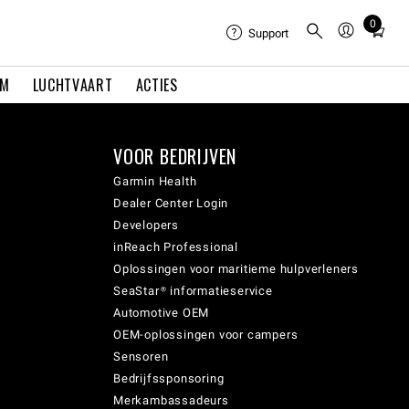
0
Total
Support
items
in
EM
LUCHTVAART
ACTIES
cart:
0
VOOR BEDRIJVEN
Garmin Health
Dealer Center Login
Developers
inReach Professional
Oplossingen voor maritieme hulpverleners
SeaStar® informatieservice
Automotive OEM
OEM-oplossingen voor campers
Sensoren
Bedrijfssponsoring
Merkambassadeurs