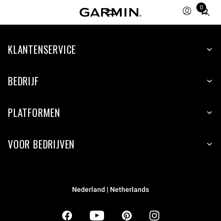
0
Total
items
in
KLANTENSERVICE
cart:
0
BEDRIJF
PLATFORMEN
VOOR BEDRIJVEN
Nederland | Netherlands