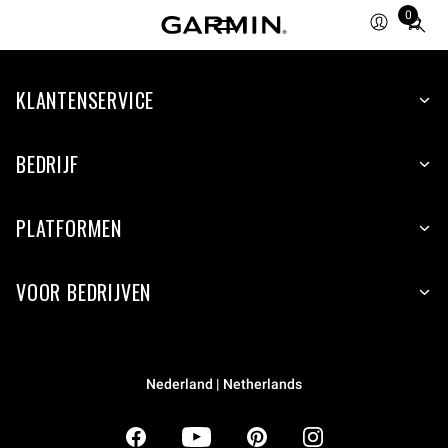
0
Total
items
in
KLANTENSERVICE
cart:
0
BEDRIJF
PLATFORMEN
VOOR BEDRIJVEN
Nederland | Netherlands