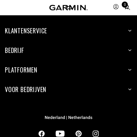
0
Total
items
in
KLANTENSERVICE
cart:
0
BEDRIJF
PLATFORMEN
VOOR BEDRIJVEN
Nederland | Netherlands