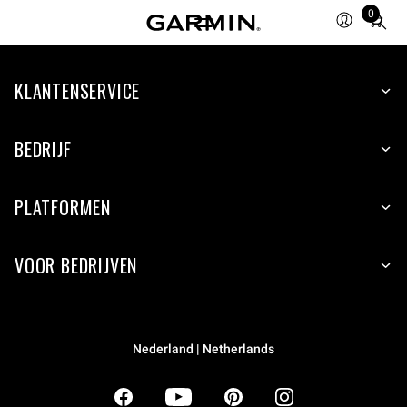
0
Total
items
in
KLANTENSERVICE
cart:
0
BEDRIJF
PLATFORMEN
VOOR BEDRIJVEN
Nederland | Netherlands