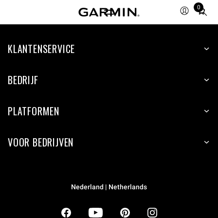
0
Total
items
in
KLANTENSERVICE
cart:
0
BEDRIJF
PLATFORMEN
VOOR BEDRIJVEN
Nederland | Netherlands