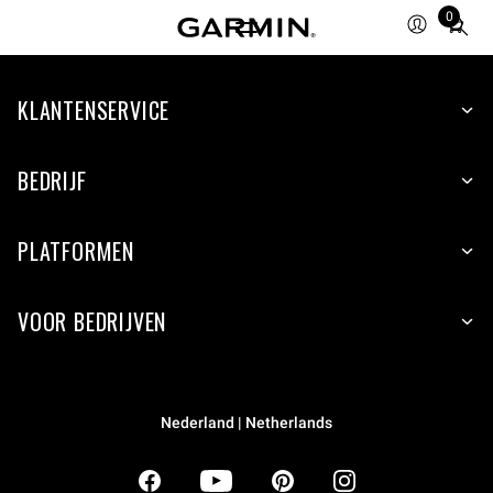
0
Total
items
in
KLANTENSERVICE
cart:
0
BEDRIJF
PLATFORMEN
VOOR BEDRIJVEN
Nederland | Netherlands