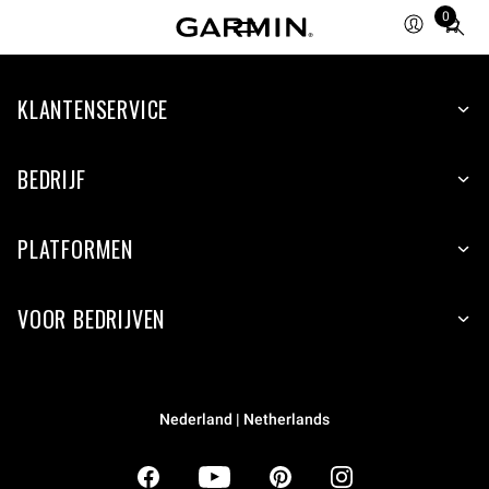
0
Total
items
in
KLANTENSERVICE
cart:
0
BEDRIJF
PLATFORMEN
VOOR BEDRIJVEN
Nederland | Netherlands