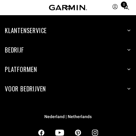
0
Total
items
in
KLANTENSERVICE
cart:
0
BEDRIJF
PLATFORMEN
VOOR BEDRIJVEN
Nederland | Netherlands