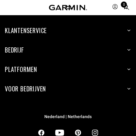
0
Total
items
in
KLANTENSERVICE
cart:
0
BEDRIJF
PLATFORMEN
VOOR BEDRIJVEN
Nederland | Netherlands