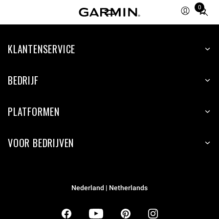
0
Total
items
in
KLANTENSERVICE
cart:
0
BEDRIJF
PLATFORMEN
VOOR BEDRIJVEN
Nederland | Netherlands