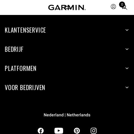
0
Total
items
in
KLANTENSERVICE
cart:
0
BEDRIJF
PLATFORMEN
VOOR BEDRIJVEN
Nederland | Netherlands