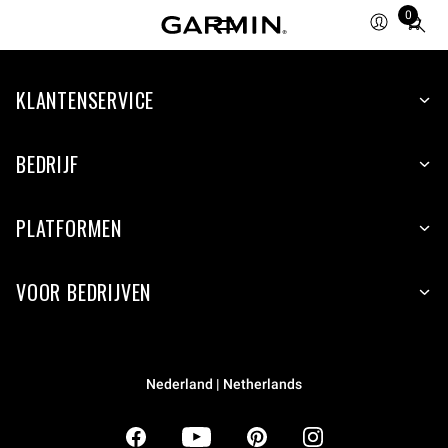
0
Total
items
in
KLANTENSERVICE
cart:
0
BEDRIJF
PLATFORMEN
VOOR BEDRIJVEN
Nederland | Netherlands