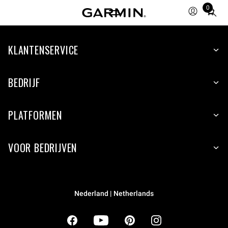
0
Total
items
in
cart:
KLANTENSERVICE
0
BEDRIJF
PLATFORMEN
VOOR BEDRIJVEN
Nederland | Netherlands