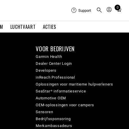
0
Total
Support
items
in
EM
LUCHTVAART
ACTIES
cart:
0
VOOR BEDRIJVEN
Garmin Health
Dealer Center Login
Developers
inReach Professional
Oplossingen voor maritieme hulpverleners
SeaStar® informatieservice
Automotive OEM
OEM-oplossingen voor campers
Sensoren
Bedrijfssponsoring
Merkambassadeurs