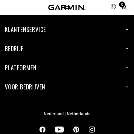
0
Total
items
in
cart:
KLANTENSERVICE
0
BEDRIJF
PLATFORMEN
VOOR BEDRIJVEN
Nederland | Netherlands