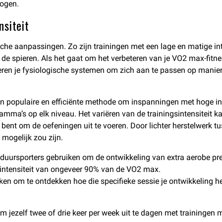
mogen.
nsiteit
sche aanpassingen. Zo zijn trainingen met een lage en matige int
 spieren. Als het gaat om het verbeteren van je VO2 max-fitnes
naleren je fysiologische systemen om zich aan te passen op mani
een populaire en efficiënte methode om inspanningen met hoge in
gramma’s op elk niveau. Het variëren van de trainingsintensiteit
bent om de oefeningen uit te voeren. Door lichter herstelwerk t
mogelijk zou zijn.
uursporters gebruiken om de ontwikkeling van extra aerobe prest
intensiteit van ongeveer 90% van de VO2 max.
ijken om te ontdekken hoe die specifieke sessie je ontwikkeling 
m jezelf twee of drie keer per week uit te dagen met trainingen