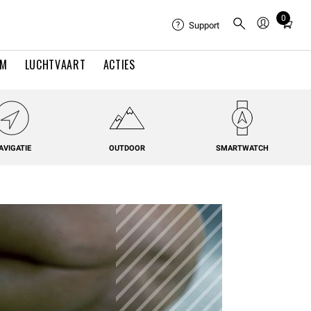
0
Total
Support
items
in
EM
LUCHTVAART
ACTIES
cart:
0
AVIGATIE
OUTDOOR
SMARTWATCH