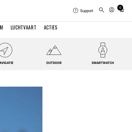
0
Total
Support
items
in
EM
LUCHTVAART
ACTIES
cart:
0
AVIGATIE
OUTDOOR
SMARTWATCH