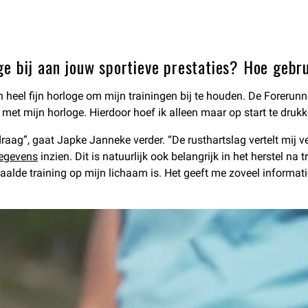
ge bij aan jouw sportieve prestaties? Hoe gebr
en heel fijn horloge om mijn trainingen bij te houden. De Foreru
met mijn horloge. Hierdoor hoef ik alleen maar op start te drukk
draag”, gaat Japke Janneke verder. “De rusthartslag vertelt mij vee
egevens
inzien. Dit is natuurlijk ook belangrijk in het herstel na
lde training op mijn lichaam is. Het geeft me zoveel informatie. 