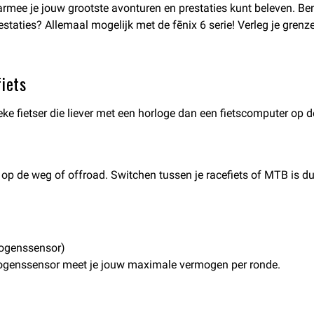
ee je jouw grootste avonturen en prestaties kunt beleven. Ben j
staties? Allemaal mogelijk met de fēnix 6 serie! Verleg je grenze
fiets
eke fietser die liever met een horloge dan een fietscomputer op de
op de weg of offroad. Switchen tussen je racefiets of MTB is du
mogenssensor)
ermogenssensor meet je jouw maximale vermogen per ronde.