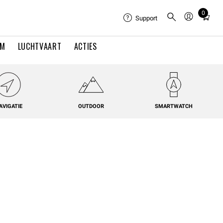
0
Total
Support
items
in
EM
LUCHTVAART
ACTIES
cart:
0
AVIGATIE
OUTDOOR
SMARTWATCH