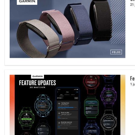
21 
Fe
1 j