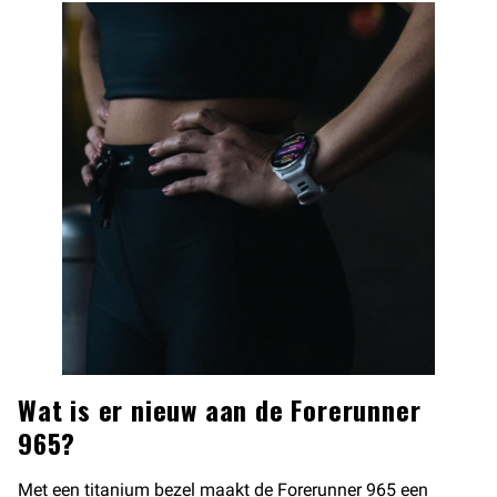
Wat is er nieuw aan de Forerunner
965?
Met een titanium bezel maakt de
Forerunner 965
een