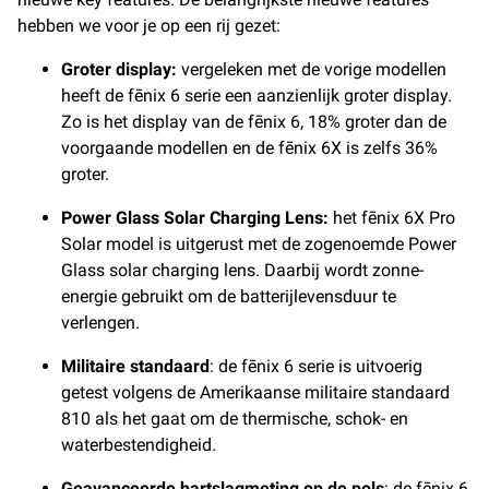
hebben we voor je op een rij gezet:
Groter display:
vergeleken met de vorige modellen
heeft de fēnix 6 serie een aanzienlijk groter display.
Zo is het display van de fēnix 6, 18% groter dan de
voorgaande modellen en de fēnix 6X is zelfs 36%
groter.
Power Glass Solar Charging Lens:
het fēnix 6X Pro
Solar model is uitgerust met de zogenoemde Power
Glass solar charging lens. Daarbij wordt zonne-
energie gebruikt om de batterijlevensduur te
verlengen.
Militaire standaard
: de fēnix 6 serie is uitvoerig
getest volgens de Amerikaanse militaire standaard
810 als het gaat om de thermische, schok- en
waterbestendigheid.
Geavanceerde hartslagmeting op de pols
: de fēnix 6