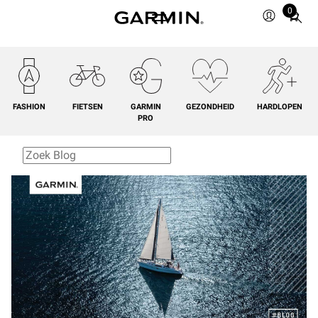
0
Total
items
in
cart:
0
FASHION
FIETSEN
GARMIN
GEZONDHEID
HARDLOPEN
PRO