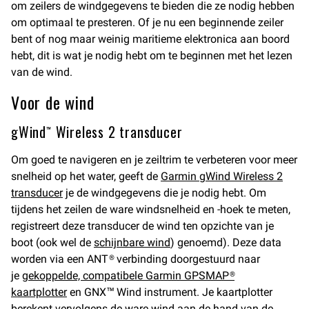
om zeilers de windgegevens te bieden die ze nodig hebben
om optimaal te presteren. Of je nu een beginnende zeiler
bent of nog maar weinig maritieme elektronica aan boord
hebt, dit is wat je nodig hebt om te beginnen met het lezen
van de wind.
Voor de wind
gWind™ Wireless 2 transducer
Om goed te navigeren en je zeiltrim te verbeteren voor meer
snelheid op het water, geeft de
Garmin gWind Wireless 2
transducer
je de windgegevens die je nodig hebt. Om
tijdens het zeilen de ware windsnelheid en -hoek te meten,
registreert deze transducer de wind ten opzichte van je
boot (ook wel de
schijnbare wind
) genoemd). Deze data
worden via een ANT® verbinding doorgestuurd naar
je
gekoppelde, compatibele Garmin GPSMAP®
kaartplotter
en GNX™ Wind instrument. Je kaartplotter
berekent vervolgens de ware wind aan de hand van de