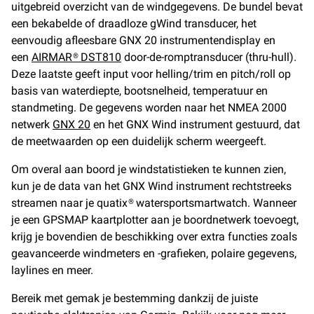
uitgebreid overzicht van de windgegevens. De bundel bevat
een bekabelde of draadloze gWind transducer, het
eenvoudig afleesbare GNX 20 instrumentendisplay en
een
AIRMAR® DST810
door-de-romptransducer (thru-hull).
Deze laatste geeft input voor helling/trim en pitch/roll op
basis van waterdiepte, bootsnelheid, temperatuur en
standmeting. De gegevens worden naar het NMEA 2000
netwerk
GNX 20
en het GNX Wind instrument gestuurd, dat
de meetwaarden op een duidelijk scherm weergeeft.
Om overal aan boord je windstatistieken te kunnen zien,
kun je de data van het GNX Wind instrument rechtstreeks
streamen naar je quatix® watersportsmartwatch. Wanneer
je een GPSMAP kaartplotter aan je boordnetwerk toevoegt,
krijg je bovendien de beschikking over extra functies zoals
geavanceerde windmeters en -grafieken, polaire gegevens,
laylines en meer.
Bereik met gemak je bestemming dankzij de juiste