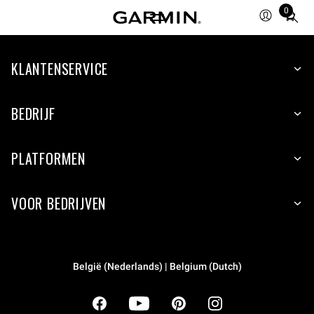
0
Total
items
in
cart:
KLANTENSERVICE
0
BEDRIJF
PLATFORMEN
VOOR BEDRIJVEN
België (Nederlands) | Belgium (Dutch)