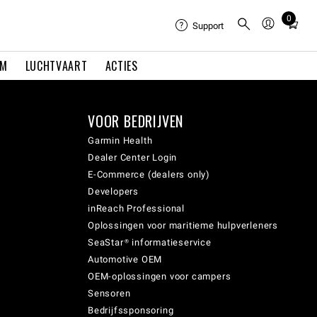
0
Total
Support
items
in
EM
LUCHTVAART
ACTIES
cart:
0
VOOR BEDRIJVEN
Garmin Health
Dealer Center Login
E-Commerce (dealers only)
Developers
inReach Professional
Oplossingen voor maritieme hulpverleners
SeaStar® informatieservice
Automotive OEM
OEM-oplossingen voor campers
Sensoren
Bedrijfssponsoring