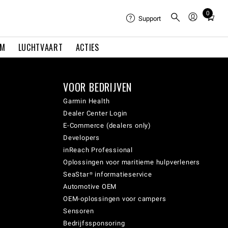
0
Total
Support
items
in
EM
LUCHTVAART
ACTIES
cart:
0
VOOR BEDRIJVEN
Garmin Health
Dealer Center Login
E-Commerce (dealers only)
Developers
inReach Professional
Oplossingen voor maritieme hulpverleners
SeaStar® informatieservice
Automotive OEM
OEM-oplossingen voor campers
Sensoren
Bedrijfssponsoring