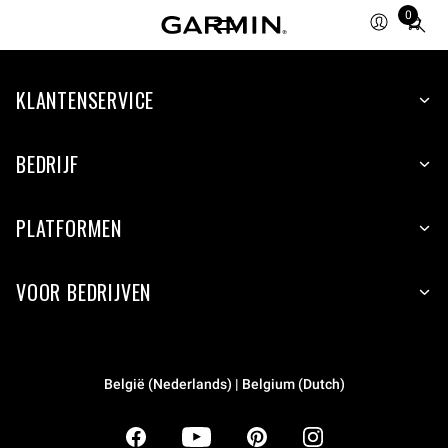
0
Total
items
in
KLANTENSERVICE
cart:
0
BEDRIJF
PLATFORMEN
VOOR BEDRIJVEN
België (Nederlands) | Belgium (Dutch)