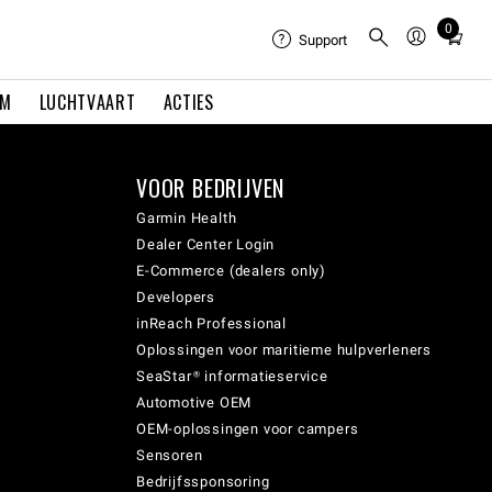
0
Total
Support
items
in
EM
LUCHTVAART
ACTIES
cart:
0
VOOR BEDRIJVEN
Garmin Health
Dealer Center Login
E-Commerce (dealers only)
Developers
inReach Professional
Oplossingen voor maritieme hulpverleners
SeaStar® informatieservice
Automotive OEM
OEM-oplossingen voor campers
Sensoren
Bedrijfssponsoring