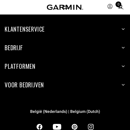
0
Total
items
in
KLANTENSERVICE
cart:
0
BEDRIJF
PLATFORMEN
VOOR BEDRIJVEN
België (Nederlands) | Belgium (Dutch)