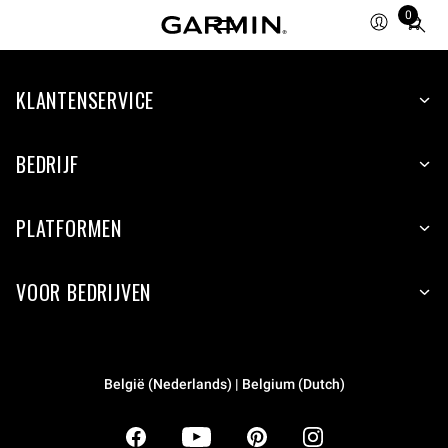
0
Total
items
in
KLANTENSERVICE
cart:
0
BEDRIJF
PLATFORMEN
VOOR BEDRIJVEN
België (Nederlands) | Belgium (Dutch)