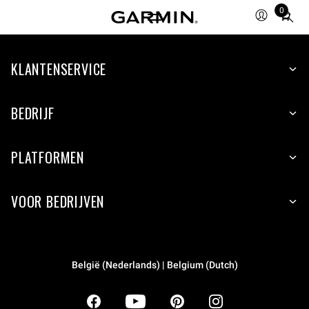
0
Total
items
in
KLANTENSERVICE
cart:
0
BEDRIJF
PLATFORMEN
VOOR BEDRIJVEN
België (Nederlands) | Belgium (Dutch)