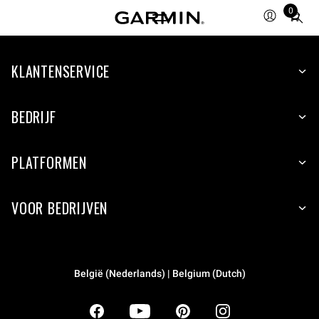
0
Total
items
in
KLANTENSERVICE
cart:
0
BEDRIJF
PLATFORMEN
VOOR BEDRIJVEN
België (Nederlands) | Belgium (Dutch)