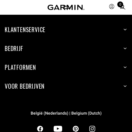
0
Total
items
in
KLANTENSERVICE
cart:
0
BEDRIJF
PLATFORMEN
VOOR BEDRIJVEN
België (Nederlands) | Belgium (Dutch)