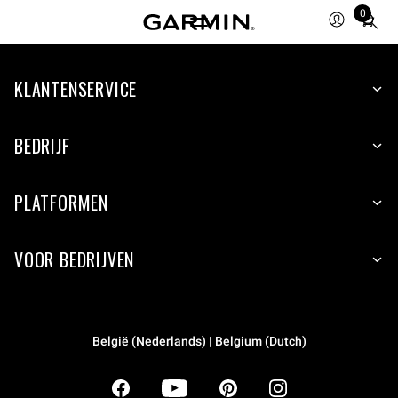
0
Total
items
in
KLANTENSERVICE
cart:
0
BEDRIJF
PLATFORMEN
VOOR BEDRIJVEN
België (Nederlands) | Belgium (Dutch)