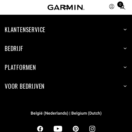
0
Total
items
in
KLANTENSERVICE
cart:
0
BEDRIJF
PLATFORMEN
VOOR BEDRIJVEN
België (Nederlands) | Belgium (Dutch)