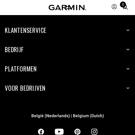
0
Total
items
in
KLANTENSERVICE
cart:
0
BEDRIJF
PLATFORMEN
VOOR BEDRIJVEN
België (Nederlands) | Belgium (Dutch)