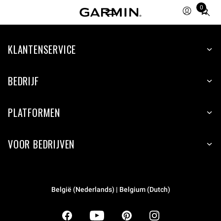
0
Total
items
in
KLANTENSERVICE
cart:
0
BEDRIJF
PLATFORMEN
VOOR BEDRIJVEN
België (Nederlands) | Belgium (Dutch)