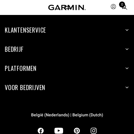
0
Total
items
in
KLANTENSERVICE
cart:
0
BEDRIJF
PLATFORMEN
VOOR BEDRIJVEN
België (Nederlands) | Belgium (Dutch)