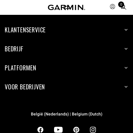
0
Total
items
in
KLANTENSERVICE
cart:
0
BEDRIJF
PLATFORMEN
VOOR BEDRIJVEN
België (Nederlands) | Belgium (Dutch)