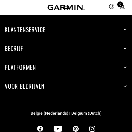
0
Total
items
in
KLANTENSERVICE
cart:
0
BEDRIJF
PLATFORMEN
VOOR BEDRIJVEN
België (Nederlands) | Belgium (Dutch)