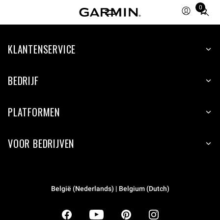
0
Total
items
in
KLANTENSERVICE
cart:
0
BEDRIJF
PLATFORMEN
VOOR BEDRIJVEN
België (Nederlands) | Belgium (Dutch)