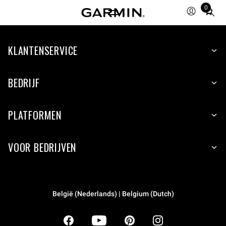
0
Total
items
in
KLANTENSERVICE
cart:
0
BEDRIJF
PLATFORMEN
VOOR BEDRIJVEN
België (Nederlands) | Belgium (Dutch)