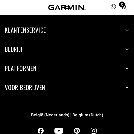
0
Total
items
in
KLANTENSERVICE
cart:
0
BEDRIJF
PLATFORMEN
VOOR BEDRIJVEN
België (Nederlands) | Belgium (Dutch)