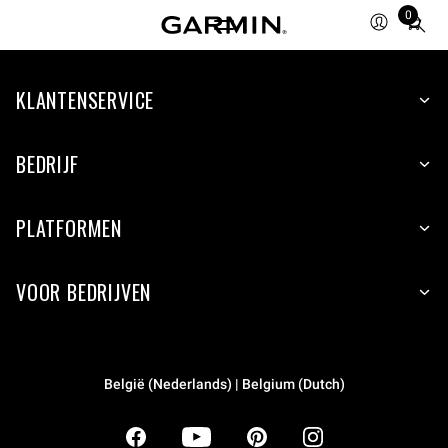
0
Total
items
in
KLANTENSERVICE
cart:
0
BEDRIJF
PLATFORMEN
VOOR BEDRIJVEN
België (Nederlands) | Belgium (Dutch)