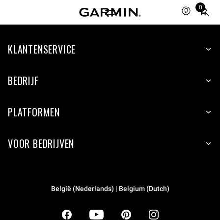
0
Total
items
in
KLANTENSERVICE
cart:
0
BEDRIJF
PLATFORMEN
VOOR BEDRIJVEN
België (Nederlands) | Belgium (Dutch)