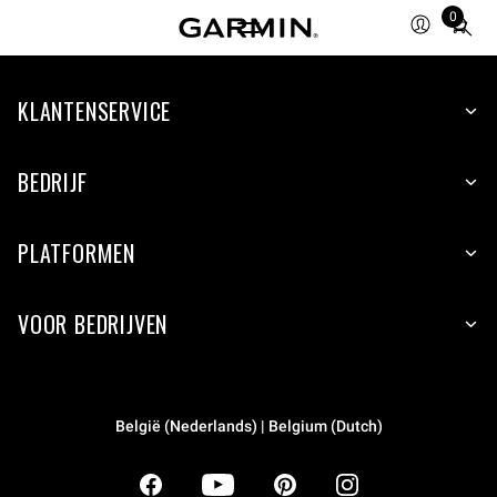
0
Total
items
in
KLANTENSERVICE
cart:
0
BEDRIJF
PLATFORMEN
VOOR BEDRIJVEN
België (Nederlands) | Belgium (Dutch)