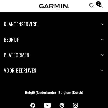
0
Total
items
in
KLANTENSERVICE
cart:
0
BEDRIJF
PLATFORMEN
VOOR BEDRIJVEN
België (Nederlands) | Belgium (Dutch)