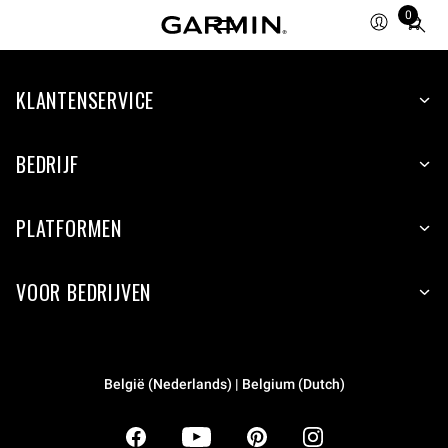
0
Total
items
in
KLANTENSERVICE
cart:
0
BEDRIJF
PLATFORMEN
VOOR BEDRIJVEN
België (Nederlands) | Belgium (Dutch)