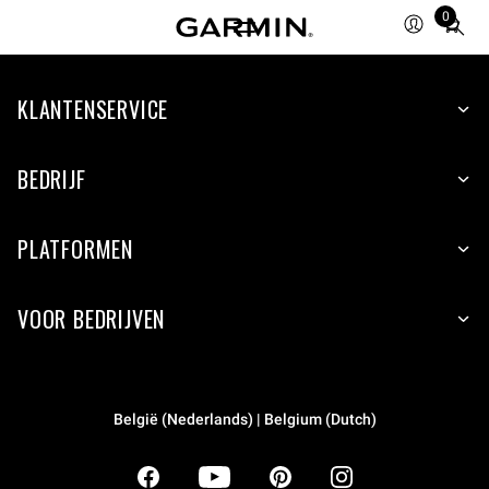
0
Total
items
in
KLANTENSERVICE
cart:
0
BEDRIJF
PLATFORMEN
VOOR BEDRIJVEN
België (Nederlands) | Belgium (Dutch)