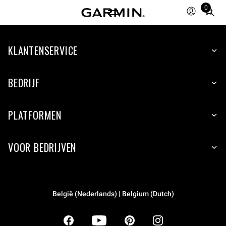
0
Total
items
in
KLANTENSERVICE
cart:
0
BEDRIJF
PLATFORMEN
VOOR BEDRIJVEN
België (Nederlands) | Belgium (Dutch)