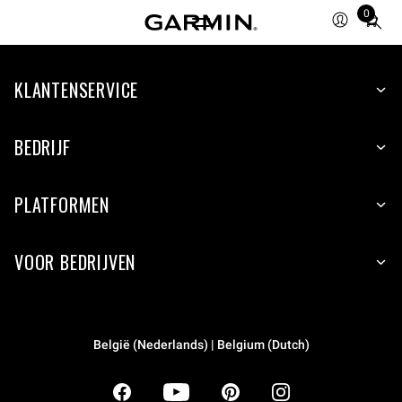
0
Total
items
in
KLANTENSERVICE
cart:
0
BEDRIJF
PLATFORMEN
VOOR BEDRIJVEN
België (Nederlands) | Belgium (Dutch)